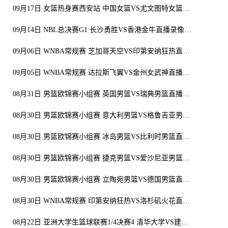
09月17日 女篮热身赛西安站 中国女篮VS尤文图特女篮直播录像回放
09月14日 NBL总决赛G1 长沙勇胜VS香港金牛直播录像回放
09月06日 WNBA常规赛 芝加哥天空VS印第安纳狂热直播录像回放
09月05日 WNBA常规赛 达拉斯飞翼VS金州女武神直播录像回放
08月31日 男篮欧锦赛小组赛 英国男篮VS瑞典男篮直播录像回放
08月30日 男篮欧锦赛小组赛 意大利男篮VS格鲁吉亚男篮直播录像回放
08月30日 男篮欧锦赛小组赛 冰岛男篮VS比利时男篮直播录像回放
08月30日 男篮欧锦赛小组赛 捷克男篮VS爱沙尼亚男篮直播录像回放
08月30日 男篮欧锦赛小组赛 立陶宛男篮VS德国男篮直播录像回放
08月30日 WNBA常规赛 印第安纳狂热VS洛杉矶火花直播录像回放
08月22日 亚洲大学生篮球联赛1/4决赛4 清华大学VS建国大学直播录像回放