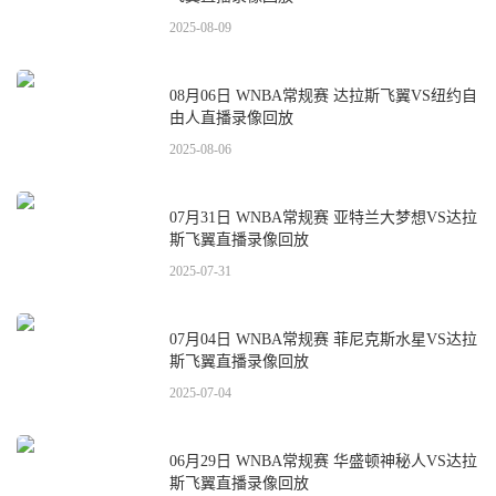
2025-08-09
08月06日 WNBA常规赛 达拉斯飞翼VS纽约自
由人直播录像回放
2025-08-06
07月31日 WNBA常规赛 亚特兰大梦想VS达拉
斯飞翼直播录像回放
2025-07-31
07月04日 WNBA常规赛 菲尼克斯水星VS达拉
斯飞翼直播录像回放
2025-07-04
06月29日 WNBA常规赛 华盛顿神秘人VS达拉
斯飞翼直播录像回放