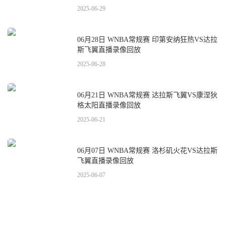
2025-06-29
06月28日 WNBA常规赛 印第安纳狂热VS达拉
斯飞翼直播录像回放
2025-06-28
06月21日 WNBA常规赛 达拉斯飞翼VS康涅狄
格太阳直播录像回放
2025-06-21
06月07日 WNBA常规赛 洛杉矶火花VS达拉斯
飞翼直播录像回放
2025-06-07